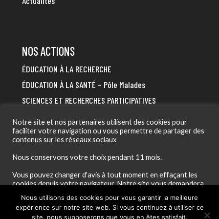
Actualités
NOS ACTIONS
ÉDUCATION À LA RECHERCHE
ÉDUCATION À LA SANTÉ – Pôle Malades
SCIENCES ET RECHERCHES PARTICIPATIVES
DÉBATS SCIENCES & SOCIÉTÉ
Notre site et nos partenaires utilisent des cookies pour
FORMATION PRO
faciliter votre navigation ou vous permettre de partager des
contenus sur les réseaux sociaux
Nous conservons votre choix pendant 11 mois.
Vous pouvez changer d'avis à tout moment en effaçant les
cookies depuis votre navigateur. Notre site vous demandera
alors à nouveau quels cookies vous souhaitez utiliser ou non
Nous utilisons des cookies pour vous garantir la meilleure
Paramètres des cookies
Lire la politique de confidentialité
expérience sur notre site web. Si vous continuez à utiliser ce
Propulsé par
Wodpress
| Mis en orbite par
iouston
, avec la
site, nous supposerons que vous en êtes satisfait.