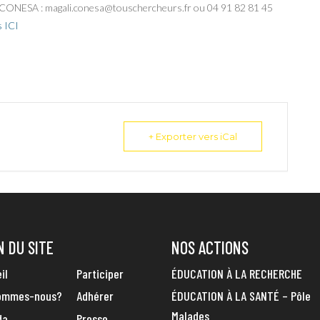
ali CONESA : magali.conesa@touschercheurs.fr ou 04 91 82 81 45
s ICI
+ Exporter vers iCal
N DU SITE
NOS ACTIONS
il
Participer
ÉDUCATION À LA RECHERCHE
sommes-nous?
Adhérer
ÉDUCATION À LA SANTÉ – Pôle
Malades
da
Presse