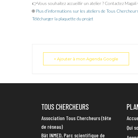
👉Vous souhaitez accueillir un atelier ? Contactez Mag
🌐
Plus d’informations sur les ateliers de Tous Chercheur
Télécharger la plaquette du projet
+ Ajouter à mon Agenda Google
TOUS CHERCHEURS
PLA
Association Tous Chercheurs (tête
Accue
de réseau)
Qui 
Bât INMED, Parc scientifique de
Agen