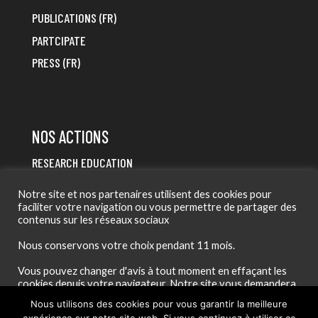
PUBLICATIONS (FR)
PARTCIPATE
PRESS (FR)
NOS ACTIONS
RESEARCH EDUCATION
HEALTH EDUCATION
Notre site et nos partenaires utilisent des cookies pour
PARTICIPATORY SCIENCE
faciliter votre navigation ou vous permettre de partager des
contenus sur les réseaux sociaux
Nous conservons votre choix pendant 11 mois.
Vous pouvez changer d'avis à tout moment en effaçant les
cookies depuis votre navigateur. Notre site vous demandera
alors à nouveau quels cookies vous souhaitez utiliser ou non
Nous utilisons des cookies pour vous garantir la meilleure
Paramètres des cookies
Lire la politique de confidentialité