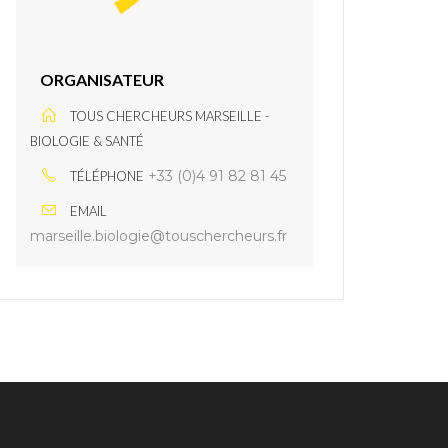
ORGANISATEUR
TOUS CHERCHEURS MARSEILLE -
BIOLOGIE & SANTÉ
+33 (0)4 91 82 81 45
TÉLÉPHONE
EMAIL
marseille.biologie@touschercheurs.fr