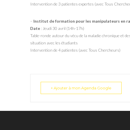
Intervention de 3 patientes expertes (avec Tous Cherche
–
Institut de formation pour les manipulateurs en r
Date
: Jeudi 30 avril (14h-17h)
Table-ronde autour du vécu de la maladie chronique et des
situation avec les étudiants
Intervention de 4 patientes (avec Tous Chercheurs)
+ Ajouter à mon Agenda Google