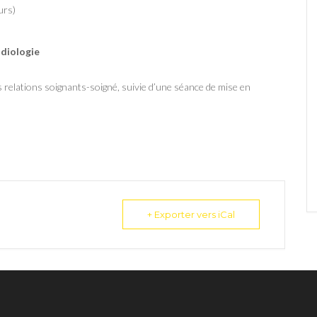
urs)
adiologie
 relations soignants-soigné, suivie d’une séance de mise en
+ Exporter vers iCal